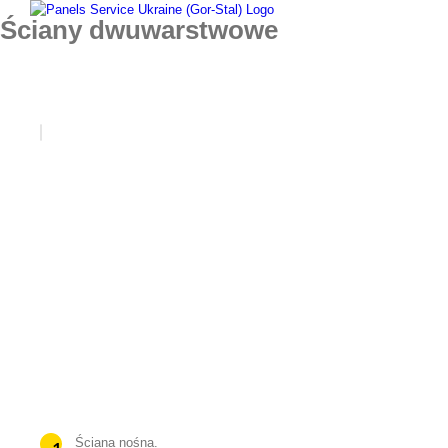
Skip
Ściany dwuwarstwowe
to
content
Ściana nośna.