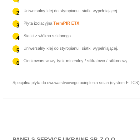
Uniwersalny klej do styropianu i siatki wypełniającej.
Płyta izolacyjna
TermPIR ETX
.
Siatki z włókna szklanego.
Uniwersalny klej do styropianu i siatki wypełniającej.
Cienkowarstwowy tynk mineralny / silikatowo / silikonowy.
Specjalną płytą do dwuwarstwowego ocieplenia ścian (system ETICS) 
PANELS SERVICE UKRAINE SP. Z O.O.