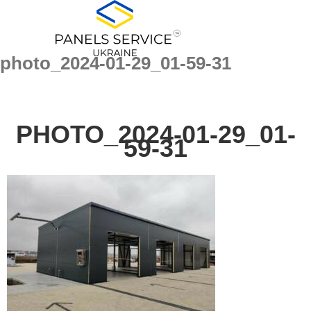
for:
Skip
to
content
photo_2024-01-29_01-59-31
PHOTO_2024-01-29_01-
59-31