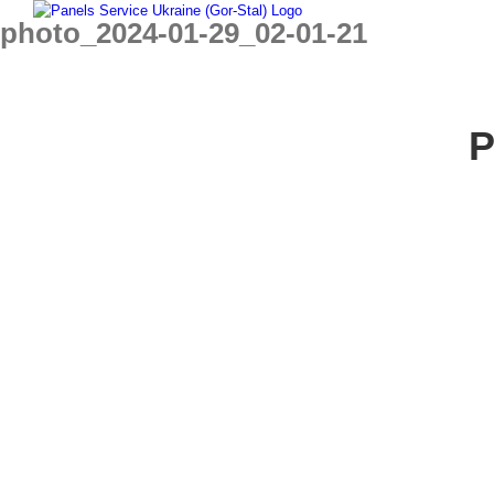
Skip
photo_2024-01-29_02-01-21
to
content
P