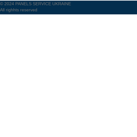
© 2024 PANELS SERVICE UKRAINE
All righhts reserved