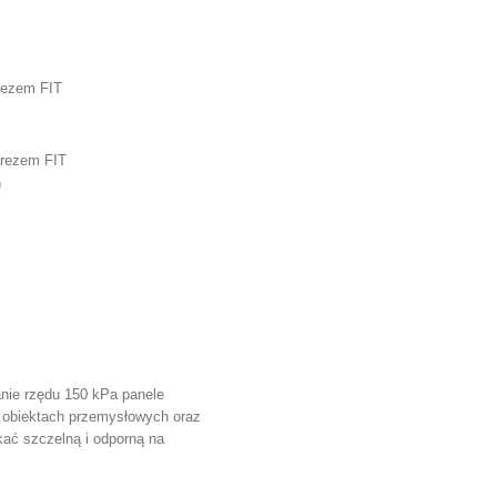
rezem FIT
frezem FIT
)
anie rzędu 150 kPa panele
 obiektach przemysłowych oraz
ać szczelną i odporną na