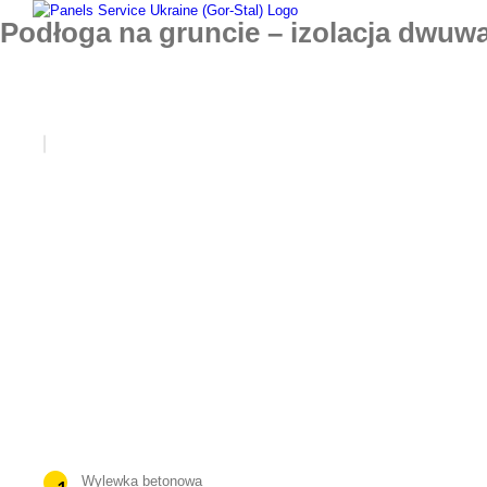
Skip
Podłoga na gruncie – izolacja dwu
to
content
Wylewka betonowa