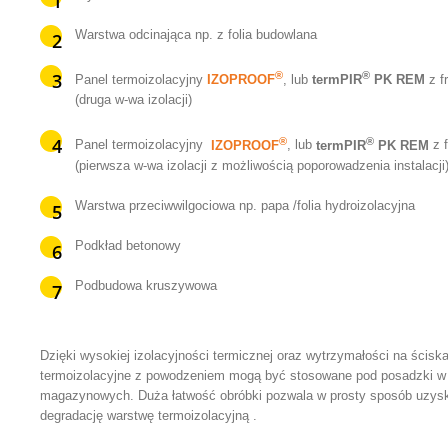
Warstwa odcinająca np. z folia budowlana
®
®
Panel termoizolacyjny
IZOPROOF
, lub
termPIR
PK REM
z f
(druga w-wa izolacji)
®
®
Panel termoizolacyjny
IZOPROOF
, lub
termPIR
PK REM
z 
(pierwsza w-wa izolacji z możliwością poporowadzenia instalacji
Warstwa przeciwwilgociowa np. papa /folia hydroizolacyjna
Podkład betonowy
Podbudowa kruszywowa
Dzięki wysokiej izolacyjności termicznej oraz wytrzymałości na ścisk
termoizolacyjne z powodzeniem mogą być stosowane pod posadzki w
magazynowych. Duża łatwość obróbki pozwala w prosty sposób uzysk
degradację warstwę termoizolacyjną .