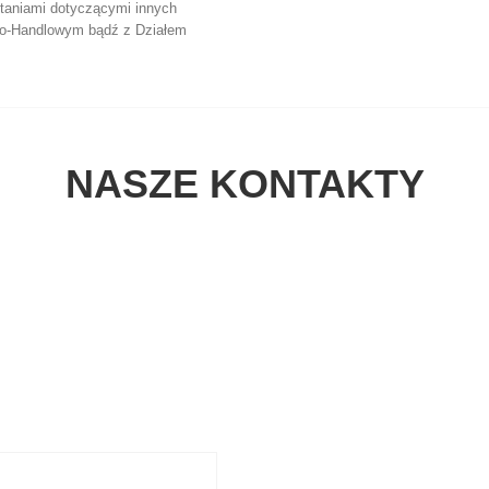
ytaniami dotyczącymi innych
no-Handlowym bądź z Działem
NASZE KONTAKTY