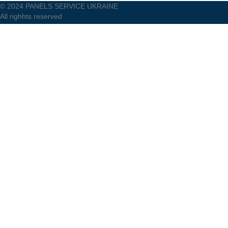
© 2024 PANELS SERVICE UKRAINE
All righhts reserved