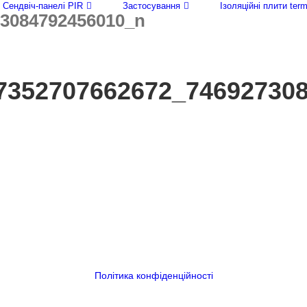
Сендвіч-панелі PIR
Застосування
Ізоляційні плити te
73084792456010_n
7352707662672_74692730
Політика конфіденційності