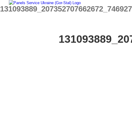
Skip
131093889_207352707662672_74692
to
content
131093889_20