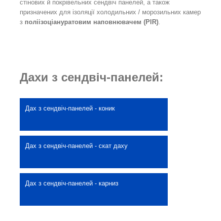
стінових й покрівельних сендвіч панелей, а також
призначених для ізоляції холодильних / морозильних камер
з
поліізоціануратовим наповнювачем (PIR)
.
Дахи з сендвіч-панелей:
Дах з сендвіч-панелей - коник
Дах з сендвіч-панелей - скат даху
Дах з сендвіч-панелей - карниз