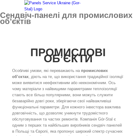
Skip
to
Сендвіч-панелі для промислових
content
об’єктів
ПРОМИСЛОВІ
ОБ’ЄКТИ
Особливі умови, які переважають на
промислових
об’єктах
, діють на те, що використання традиційної ізоляції
може виявитися неефективним або неекономічним. Ось
чому матеріали з найвищими параметрами теплоізоляції
стають все більш популярними, вони можуть служити
безаварійно довгі роки, зберігаючи свої найважливіші
функціональні параметри. Для кожного інвестора важлива
довговічність, що дозволяє уникнути трудомісткого
обслуговування та частих ремонтів. Компанія Gór-Stal є
одним з перших та найбільших виробників сендвіч панелей
в Польщі та Європі, яка пропонує широкий спектр сучасних