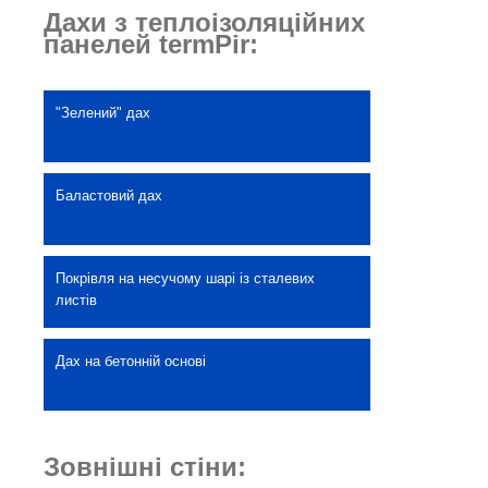
Дахи з теплоізоляційних
панелей termPir:
"Зелений" дах
Баластовий дах
Покрівля на несучому шарі із сталевих
листів
Дах на бетонній основі
Зовнішні стіни: