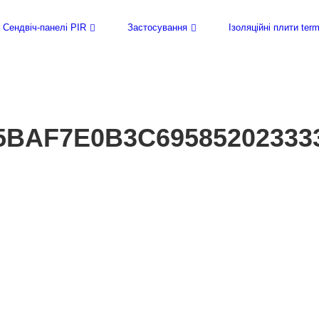
for:
Сендвіч-панелі PIR
Застосування
Ізоляційні плити te
5BAF7E0B3C69585202333