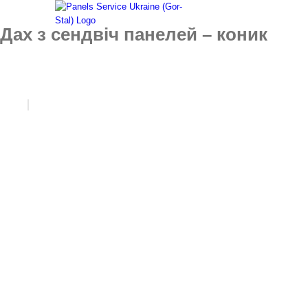
Skip
to
Дах з сендвіч панелей – коник
content