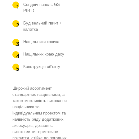
Сендвіч панель GS
PIR D
Будівельний гвинт +
калотка
Нащільники коника
Нащільник краю даху
Конструкція об’єкту
Широкий асортимент
стандартних нащільників, а
також можливість виконання
нащільника за
індивідуальним проектом та
наявність ряду додаткових
аксесуарів, дозволяє
виготовляти герметичне
покриття, стійке до погодних