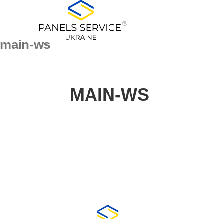
for:
Skip
to
content
main-ws
MAIN-WS