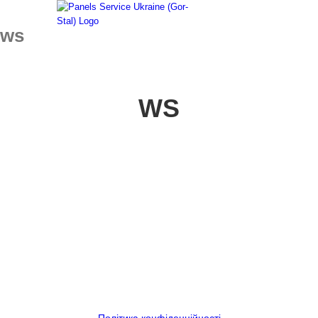
Skip
to
ws
content
WS